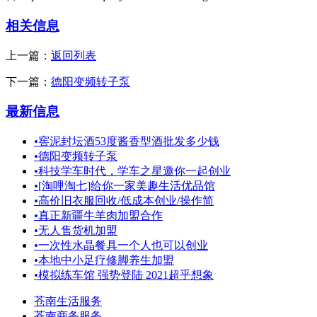
相关信息
上一篇：
返回列表
下一篇：
德阳变频转子泵
最新信息
•
窖泥封坛酒53度酱香型酒批发多少钱
•
德阳变频转子泵
•
科技学车时代，学车之星邀你一起创业
•
[淘哩淘七]给你一家美趣生活优品馆
•
高价旧衣服回收/低成本创业/操作简
•
真正新疆牛羊肉加盟合作
•
无人售货机加盟
•
一次性水晶餐具一个人也可以创业
•
本地中小足疗修脚养生加盟
•
模拟练车馆 强势登陆 2021超乎想象
苍南生活服务
苍南商务服务