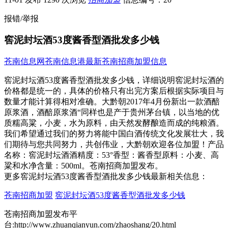
报错/举报
窖泥封坛酒53度酱香型酒批发多少钱
苍南信息网
苍南信息港
最新苍南招商加盟信息
窖泥封坛酒53度酱香型酒批发多少钱，详细说明窖泥封坛酒的
价格都是统一的，具体的价格只有出完方案后根据实际项目与
数量才能计算得相对准确。大黔朝2017年4月份新出一款酒醅
原浆酒，酒醅原浆酒“同样也是产于贵州茅台镇，以当地的优
质糯高粱，小麦，水为原料，由天然发酵酿造而成的纯粮酒。
我们希望通过我们的努力将能中国白酒传统文化发展壮大，我
们期待与您共同努力，共创伟业，大黔朝欢迎各位加盟！产品
名称：窖泥封坛酒酒精度：53°香型：酱香型原料：小麦、高
粱和水净含量：500ml。苍南招商加盟发布。
更多窖泥封坛酒53度酱香型酒批发多少钱最新相关信息：
苍南招商加盟
窖泥封坛酒53度酱香型酒批发多少钱
苍南招商加盟发布平
台:http://www.zhuanqianyun.com/zhaoshang/20.html