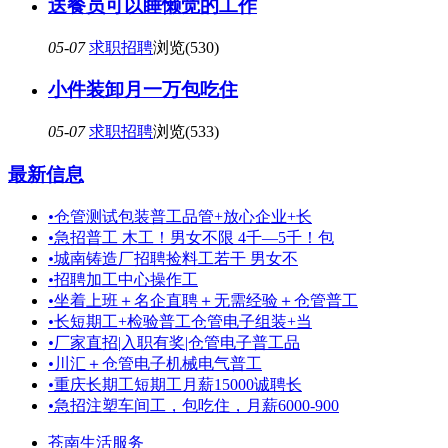
送餐员可以睡懒觉的工作
05-07
求职招聘
浏览(530)
小件装卸月一万包吃住
05-07
求职招聘
浏览(533)
最新信息
•
仓管测试包装普工品管+放心企业+长
•
急招普工 木工！男女不限 4千—5千！包
•
城南铸造厂招聘捡料工若干 男女不
•
招聘加工中心操作工
•
坐着上班＋名企直聘＋无需经验＋仓管普工
•
长短期工+检验普工仓管电子组装+当
•
厂家直招|入职有奖|仓管电子普工品
•
川汇＋仓管电子机械电气普工
•
重庆长期工短期工月薪15000诚聘长
•
急招注塑车间工，包吃住，月薪6000-900
苍南生活服务