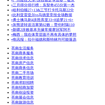
•
广州险胜天津7连胜锁定季后赛：崔永
•
三月得分排行榜：东契奇455分第一杰
•
哈利伯顿27+13&三节打卡托马斯22分
•
比利亚雷亚尔vs马德里竞技全场数据
•
勇士擒马刺4连胜库里33+8追梦21+6+
•
灰熊逆转送活塞第62败：贾伦时隔110
•
新疆2连败基本无缘常规赛冠军阿不
•
梅西：我在体育层面不再有具体的梦想
•
电讯报：拉什福德和斯特林均可能落选
苍南生活服务
苍南商务服务
苍南供求信息
苍南房产信息
苍南商务信息
苍南二手市场
苍南教育培训
苍南求职招聘
苍南招商加盟
苍南创业投资
苍南展会信息
苍南旅游信息