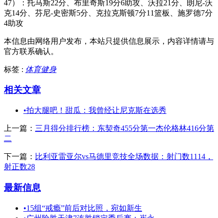
47）：托马斯22分、布里奇斯19分6助攻、沃拉21分、朗尼-沃
克14分、芬尼-史密斯5分、克拉克斯顿7分11篮板、施罗德7分
4助攻
本信息由网络用户发布，
本站只提供信息展示，内容详情请与
官方联系确认。
标签 :
体育健身
相关文章
•
拍大腿吧！甜瓜：我曾经让尼克斯在选秀
上一篇：
三月得分排行榜：东契奇455分第一杰伦格林416分第
二
下一篇：
比利亚雷亚尔vs马德里竞技全场数据：射门数1114，
射正数28
最新信息
•
15组“戒瘾”前后对比照，宛如新生