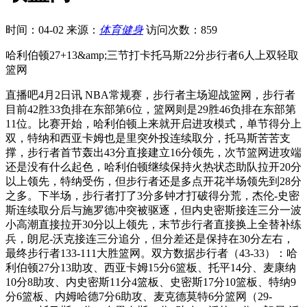
时间：04-02
来源：
体育健身
访问次数：859
哈利伯顿27+13&amp;三节打卡托马斯22分步行者6人上双轻取
篮网
直播吧4月2日讯 NBA常规赛，步行者主场迎战篮网，步行者
目前42胜33负排在东部第6位，篮网则是29胜46负排在东部第
11位。比赛开始，哈利伯顿上来就开启进攻模式，单节得分上
双，特纳和西亚卡姆也是里突外投连续取分，托马斯苦苦支
撑，步行者首节轰出43分直接建立16分领先，次节篮网进攻端
还是没有什么起色，哈利伯顿继续保持火热状态助队拉开20分
以上领先，特纳受伤，但步行者还是多点开花半场领先到28分
之多。下半场，步行者打了3分多钟才打破得分荒，杰伦-史密
斯连续取分后与施罗德冲突被驱逐，但内史密斯接连三分一波
小高潮直接拉开30分以上领先，末节步行者直接换上全替补练
兵，朗尼-沃克接连三分追分，但分差还是保持在30分左右，
最终步行者133-111大胜篮网。双方数据步行者（43-33）：哈
利伯顿27分13助攻、西亚卡姆15分6篮板、托平14分、麦康纳
10分8助攻、内史密斯11分4篮板、史密斯17分10篮板、特纳9
分6篮板、内姆哈德7分6助攻、麦克德莫特6分篮网（29-