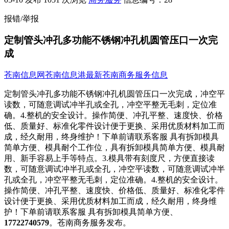
报错/举报
定制管头冲孔多功能不锈钢冲孔机圆管压口一次完
成
苍南信息网
苍南信息港
最新苍南商务服务信息
定制管头冲孔多功能不锈钢冲孔机圆管压口一次完成，冲空平
读数，可随意调试冲半孔或全孔，冲空平整无毛​‌‌刺，定位准
确。4.整机的安全设计。操作简便、冲孔平整、速度快、价格
低、质量好、标准化零件设计便于更换、采用优质材料加工而
成，经久耐用，终身维护！下单前请联系客服 具有拆卸模具
简单方便、模具耐个工作位，具有拆卸模具简单方便、模具耐
用、新手容易上手等特点。3.模具带有刻度尺，方便直接读
数，可随意调试冲半孔或全孔，冲空平读数，可随意调试冲半
孔或全孔，冲空平整无毛刺，定位准确。4.整机的安全设计。
操作简便、冲孔平整、速度快、价格低、质量好、标准化零件
设计便于更换、采用优质材料加工而成，经久耐用，终身维
护！下单前请联系客服 具有拆卸模具简单方便、
17722740579
。苍南商务服务发布。