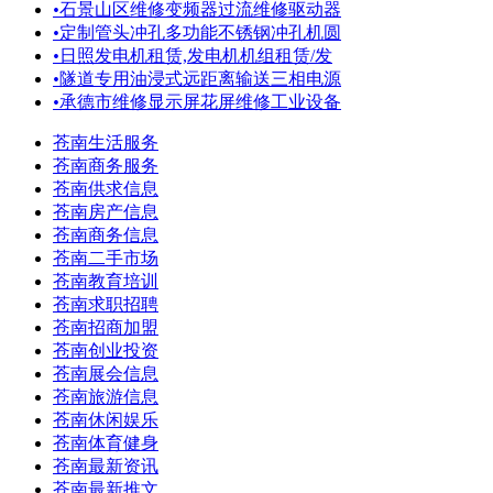
•
石景山区维修变频器过流维修驱动器
•
定制管头冲孔多功能不锈钢冲孔机圆
•
日照发电机租赁,发电机机组租赁/发
•
隧道专用油浸式远距离输送三相电源
•
承德市维修显示屏花屏维修工业设备
苍南生活服务
苍南商务服务
苍南供求信息
苍南房产信息
苍南商务信息
苍南二手市场
苍南教育培训
苍南求职招聘
苍南招商加盟
苍南创业投资
苍南展会信息
苍南旅游信息
苍南休闲娱乐
苍南体育健身
苍南最新资讯
苍南最新推文