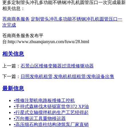
更多定制管头冲孔多功能不锈钢冲孔机圆管压口一次完成最新
相关信息：
苍南商务服务
定制管头冲孔多功能不锈钢冲孔机圆管压口一
次完成
苍南商务服务发布平
台:http://www.zhuanqianyun.com/fuwu/28.html
相关信息
上一篇：
石景山区维修变频器过流维修驱动器
下一篇：
日照发电机租赁,发电机机组租赁/发电设备出售
最新信息
•
维修注塑机电路板维修工控机
•
手持式森林伐木链锯富世华372 XP油
•
行星式立轴搅拌机的生产工艺经得起
•
万向搬运工具重物移运器
•
高压细石构造柱结构浇筑泵厂家直销