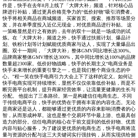
作是，快手在去年8月上线了「大牌大补」频道，针对核心品
牌进行补贴，通过更具价格竞争力的“低价好物”吸引消费者。
快手将相关商品在商城频道、买家首页、搜索、推荐等场景分
发，并在单季度投入近亿元现金，对优质商品进行补贴。 这
一策略显然是行之有效的，去年的双十一就是一场成功的试
炼。在「大牌大补」频道之外，快手通过扶摇计划、爆品计
划、铁粉计划等计划赋能优质商家与达人，实现了大量爆品出
圈。双十一期间，「大牌大补」整体GMV同比增长达300%。
品牌商家整体GMV增长达300%，其中同比增长达100%的品牌
数量超2300家。低价好物战略，快手的长期主义“电商业务是
快手未来增长的重要引擎之一，也是我们整个商业生态的中
心。”程一笑在快手电商引力大会上下了这样的定义。如何让
快手电商实现可持续增长，显然不仅仅依靠低价补贴，而是不
断完善平台机制，提升商家经营效率，让流量更健康的生长与
分配。 他提出了三条路径。第一是构建信任电商生态。不同
于传统电商平台，快手的优势在于拥有丰富的内容生态。无论
是商家还是达人，都能够通过更优质的内容来影响消费者的心
智，从而形成种草。这也是整个交易环节中最上游、也最具创
造力的部分。信任电商的核心在于前文提到的低价好物、优质
内容与贴心服务，为了建设更优质的电商生态，快手电商将流
量与资源的分配与这三大关键词实行强挂钩，从而实现供给侧