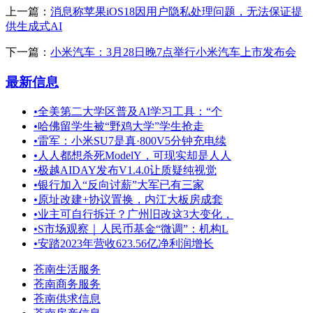
上一篇：
消息称苹果iOS18因用户隐私处理问题，无法保证提
供生成式AI
下一篇：
小米汽车：3月28日晚7点举行小米汽车上市发布会
最新信息
•
全美第二大学区普及AI学习工具：“个
•
哈佛留学生被“野鸡大学”学生抢走
•
雷军：小米SU7是真·800V5分钟充电续
•
人人都想杀死ModelY，可现实却是人人
•
极越AIDAY发布V1.4.0让质疑纯视觉
•
银行加入“反向讨薪”大军已有三家
•
原址改建+协议置换，内江大板房成套
•
业主可自行拆迁？广州旧改这3大变化，
•
S市场观察｜人民币基金“微调”：机构L
•
安踏2023年营收623.56亿净利润增长
苍南生活服务
苍南商务服务
苍南供求信息