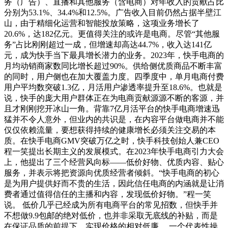
务（广告）、直播和其他服务（含电商）对年收入的贡献占比
分别为53.1%、34.4%和12.5%。广告收入目前仍然占据半壁江
山，由于精细化运营和智能投放策略，这项业务增长了
20.6%，达182亿元。更值得关注的或许是电商。尽管“其他服
务”占比刚刚超过一成，但增速却高达44.7%，收入达141亿
元，成为快手当下最具增长潜力的业务。2023年，快手电商的
月均动销商家数同比增长超过90%。供给侧优质商品不断丰富
的同时，用户侧也在加大覆盖力度。四季度中，单月电商付费
用户平均数突破1.3亿，月活用户渗透率提升至18.6%。也就是
说，快手的庞大用户群体正在为电商贡献源源不断的客源，并
且才刚刚挖开冰山一角。背靠7亿月活平台的快手电商增速迅
猛并不令人意外，但业内的共识是，在内容平台做电商并不能
仅仅依赖流量，要想获得持续的健康增长必须关注交易的本
质。在快手电商GMV突破万亿之时，快手科技创始人兼CEO
程一笑提出长期主义的发展模式。在2023年快手电商引力大会
上，他提出了三个经营风向标——低价好物、优质内容、贴心
服务，并表示将把资源向优质经营者倾斜。“快手电商的初心
是为用户提供好而不贵的生活，因此信任电商的内涵就是让消
费者通过值得信任的主播和内容，发现低价好物。”程一笑
说。 低价几乎已经成为所有电商平台的常见招数，但快手并
不想做9.9包邮的绝对低价，也并非采取无底线的补贴，而是
在保证品质的前提下，实现价格的相对低廉。 一个代表性操