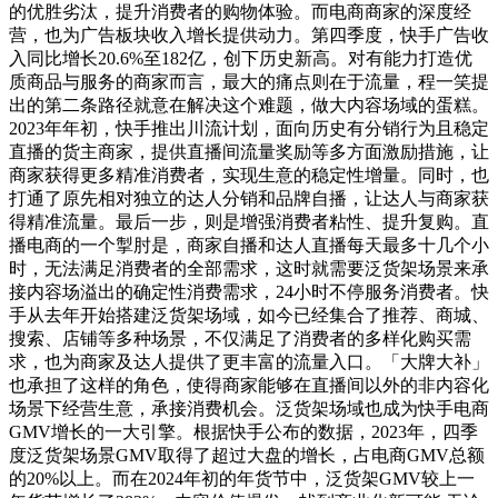
的优胜劣汰，提升消费者的购物体验。而电商商家的深度经
营，也为广告板块收入增长提供动力。第四季度，快手广告收
入同比增长20.6%至182亿，创下历史新高。对有能力打造优
质商品与服务的商家而言，最大的痛点则在于流量，程一笑提
出的第二条路径就意在解决这个难题，做大内容场域的蛋糕。
2023年年初，快手推出川流计划，面向历史有分销行为且稳定
直播的货主商家，提供直播间流量奖励等多方面激励措施，让
商家获得更多精准消费者，实现生意的稳定性增量。同时，也
打通了原先相对独立的达人分销和品牌自播，让达人与商家获
得精准流量。最后一步，则是增强消费者粘性、提升复购。直
播电商的一个掣肘是，商家自播和达人直播每天最多十几个小
时，无法满足消费者的全部需求，这时就需要泛货架场景来承
接内容场溢出的确定性消费需求，24小时不停服务消费者。快
手从去年开始搭建泛货架场域，如今已经集合了推荐、商城、
搜索、店铺等多种场景，不仅满足了消费者的多样化购买需
求，也为商家及达人提供了更丰富的流量入口。「大牌大补」
也承担了这样的角色，使得商家能够在直播间以外的非内容化
场景下经营生意，承接消费机会。泛货架场域也成为快手电商
GMV增长的一大引擎。根据快手公布的数据，2023年，四季
度泛货架场景GMV取得了超过大盘的增长，占电商GMV总额
的20%以上。而在2024年初的年货节中，泛货架GMV较上一