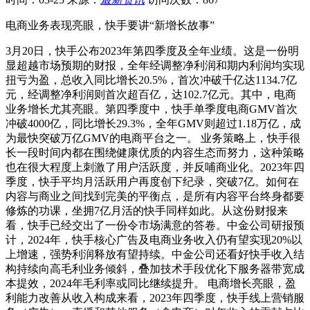
电商业务表现亮眼，快手要讲“新增长故事”
3月20日，快手公布2023年第四季度及全年业绩。这是一份明
显超越市场预期的财报，全年经调整净利润和期内利润均实现
扭亏为盈，总收入同比增长20.5%，首次冲破千亿达1134.7亿
元，经调整净利润则首次超百亿，达102.7亿元。其中，电商
业务增长尤其亮眼。第四季度中，快手单季度电商GMV首次
冲破4000亿，同比增长29.3%，全年GMV则超过1.18万亿，成
为最快突破万亿GMV的电商平台之一。 业务策略上，快手很
长一段时间内都在围绕健康优质的内容生态而努力，这种策略
也在很大程度上刺激了用户活跃度，并反哺商业化。2023年四
季度，快手平均月活跃用户再度创下纪录，突破7亿。如何在
内容与商业之间找到完美的平衡点，是所有内容平台终身都要
修炼的功课，坐拥7亿月活的快手同样如此。从这份财报来
看，快手已经交出了一份令市场满意的答卷。中金公司研报预
计，2024年，快手核心广告及电商业务收入仍有望实现20%以
上增速，强势利润释放有望持续。中金公司还看好快手收入结
构持续向高毛利业务倾斜，叠加技术手段优化下服务器带宽成
本提效，2024年毛利率或同比继续提升。 电商增长亮眼，盈
利能力改善从收入构成来看，2023年四季度，快手线上营销服