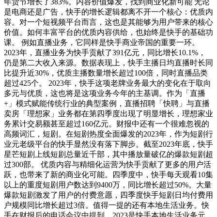
年货节增长了383%。内容价值爆发，找到商业化新可能 无论
是电商还是广告，快手的增长逻辑都离不开一个核心：优质内
容。对一个短视频平台而言，这也是其能够为用户带来的核心
价值。如何丰富平台的优质内容供给，也始终是快手的基础功
课。 例如直播业务，它同样是快手商业帝国的重要一环。
2023年，直播业务为快手贡献了391亿元，同比增长10.1%，
仍是第二大收入来源。数据表现上，快手主播日均直播时长同
比提升近30%，优质主播数量增长超过100倍，同时直播品类
超过425个。 2023年，快手这项老牌业务最大的变化在于取向
多元与优质，这也将是这项业务今年的主基调。作为「直播
+」模式赋能传统行业的典型案例，直播招聘「快聘」与直播
卖房「理想家」业务都在第四季度出现了明显增长，理想家业
务累计交易额甚至超过160亿元。财报中还有一个很难忽视的
高频词汇，短剧。在短剧热度全面爆发的2023年，作为短剧行
业元老级平台的快手显然没有落下脚步。截至2023年底，快手
星芒短剧上线短剧总量近千部，其中播放量破亿的爆款短剧超
过300部。 优质内容与精细化运营为快手贡献了更多的用户活
跃，也带来了新的商业化可能。四季度中，快手每天观看10集
以上的重度短剧用户数达到9400万，同比增长超过50%。大量
爆款短剧激发了用户的付费意愿，四季度快手短剧日均付费用
户规模同比增长超过3倍。值得一提的还有本地生活业务。快
手在财报后的电话会议中提到，2023是快手本地生活业务元